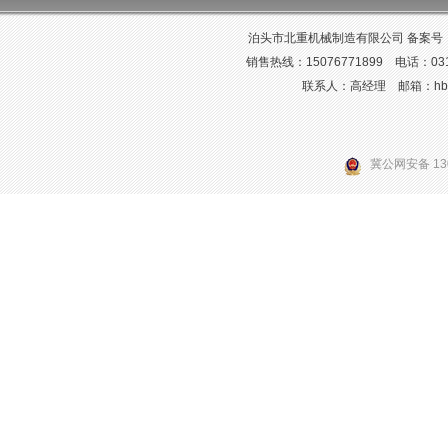
泊头市北重机械制造有限公司
备案号：
销售热线：15076771899 电话：0317-
联系人：高经理 邮箱：hbb
冀公网安备 130