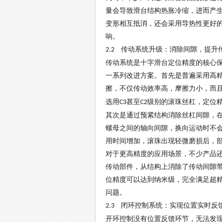
量会导致滑台结构热胀冷缩，进而产
变形相互抵消，还会采用导热性更好
响。
传动系统升级：消除间隙，提升
2.2
传动系统是十字滑台定位精度的核心
一系列改进方案。首先是普遍采用高
擦，不仅传动效率高，摩擦力小，而
选用
甚至
级别的滚珠丝杠，定位
C3
C2
其次是通过预紧结构消除丝杠间隙，
螺母之间的轴向间隙，换向运动时不
用时间增加，滚珠出现轻微磨损后，
对于更高精度的应用场景，不少产品
传动部件，从结构上消除了传动间隙
位精度可以达到纳米级，完全满足超
问题。
闭环控制系统：实现位置实时反
2.3
开环控制没有位置反馈环节，无法发