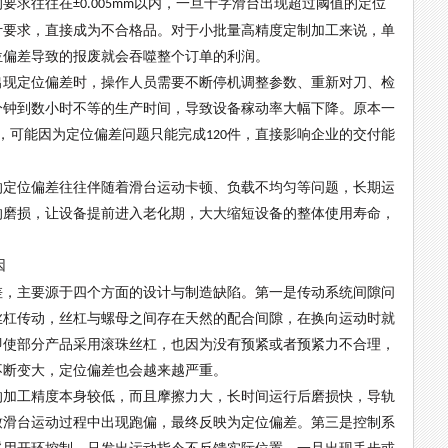
的要求往往在
以内，一旦十字滑台出现超过阈值的定位
±0.005mm
计要求，直接成为不合格品。对于小批量高精度定制加工来说，单
位偏差导致的报废就会吞噬整个订单的利润。
出现定位偏差时，操作人员需要不断停机调整参数、重新对刀、检
分钟到数小时不等的生产时间，导致设备稼动率大幅下降。原本一
，可能因为定位偏差问题只能完成
件，直接影响企业的交付能
120
的定位偏差往往伴随着滑台运动卡顿、负载不均匀等问题，长期运
的磨损，让设备提前进入老化期，大大缩短设备的整体使用寿命，
因
差，主要源于四个方面的设计与制造缺陷。第一是传动系统间隙问
丝杠传动，丝杠与螺母之间存在天然的配合间隙，在换向运动时就
即使部分产品采用滚珠丝杠，也因为没有预紧或者预紧力不合理，
不断变大，定位偏差也会越来越严重。
的加工精度本身较低，而且摩擦力大，长时间运行后磨损快，导轨
致滑台运动过程中出现跑偏，最终反映为定位偏差。第三是控制系