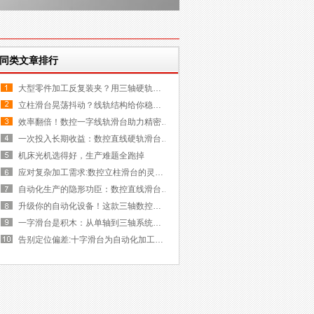
同类文章排行
大型零件加工反复装夹？用三轴硬轨…
立柱滑台晃荡抖动？线轨结构给你稳…
效率翻倍！数控一字线轨滑台助力精密…
一次投入长期收益：数控直线硬轨滑台…
机床光机选得好，生产难题全跑掉
应对复杂加工需求:数控立柱滑台的灵…
自动化生产的隐形功臣：数控直线滑台…
升级你的自动化设备！这款三轴数控…
一字滑台是积木：从单轴到三轴系统…
告别定位偏差:十字滑台为自动化加工…