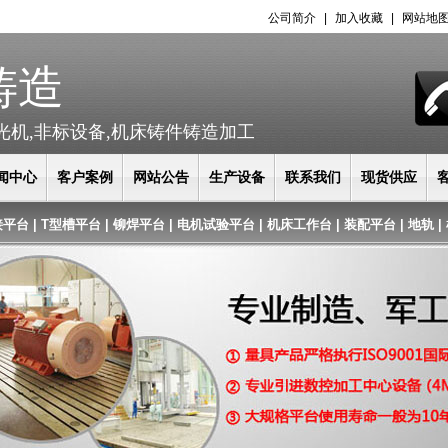
公司简介
|
加入收藏
|
网站地
铸造
光机,非标设备,机床铸件铸造加工
闻中心
客户案例
网站公告
生产设备
联系我们
现货供应
接平台
|
T型槽平台
|
铆焊平台
|
电机试验平台
|
机床工作台
|
装配平台
|
地轨
|