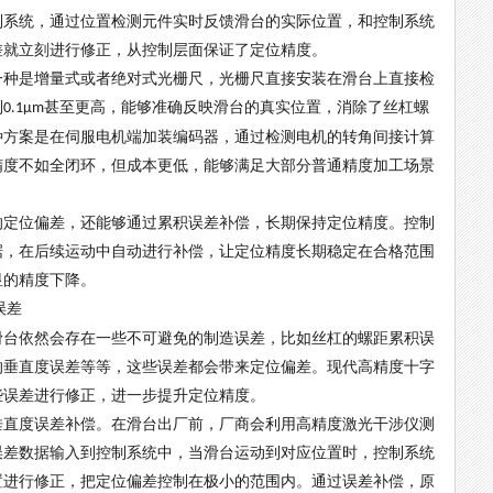
制系统，通过位置检测元件实时反馈滑台的实际位置，和控制系统
差就立刻进行修正，从控制层面保证了定位精度。
一种是增量式或者绝对式光栅尺，光栅尺直接安装在滑台上直接检
到
甚至更高，能够准确反映滑台的真实位置，消除了丝杠螺
0.1μm
种方案是在伺服电机端加装编码器，通过检测电机的转角间接计算
精度不如全闭环，但成本更低，能够满足大部分普通精度加工场景
的定位偏差，还能够通过累积误差补偿，长期保持定位精度。控制
据，在后续运动中自动进行补偿，让定位精度长期稳定在合格范围
显的精度下降。
误差
滑台依然会存在一些不可避免的制造误差，比如丝杠的螺距累积误
的垂直度误差等等，这些误差都会带来定位偏差。现代高精度十字
些误差进行修正，进一步提升定位精度。
垂直度误差补偿。在滑台出厂前，厂商会利用高精度激光干涉仪测
误差数据输入到控制系统中，当滑台运动到对应位置时，控制系统
置进行修正，把定位偏差控制在极小的范围内。通过误差补偿，原