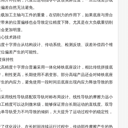
采用开环控制，只发出运动指令不反馈实际位置，一旦出现丢步或
位偏差自然无法避免。
承载加工主轴与工件的重量，在切削力的作用下，如果底座与滑台
变带来的位置偏移也会导致定位精度下降。尤其是在大负载重切削
差会更加明显。
核心技术路径
精度十字滑台从结构设计、传动系统、检测反馈、误差补偿四个维
定位偏差产生的可能性。
度保持性
代高精度十字滑台普遍采用一体化铸铁底座设计，相比传统拼接底
好，刚性更高，长期使用不易变形。部分高端产品还会对铸铁底座
产生的内应力，避免使用一段时间后底座出现内应力释放导致的形
性。
遍采用线性导轨搭配双导轨对称布局设计。线性导轨的摩擦力远小
加工精度可以达到微米级，能够保证滑台长期运动的直线度。双导
免单导轨受力不均导致的倾斜，大大提升了运动过程中的稳定性，
。
行了优化设计。在长时间连续运行过程中，传动部件摩擦产生的热