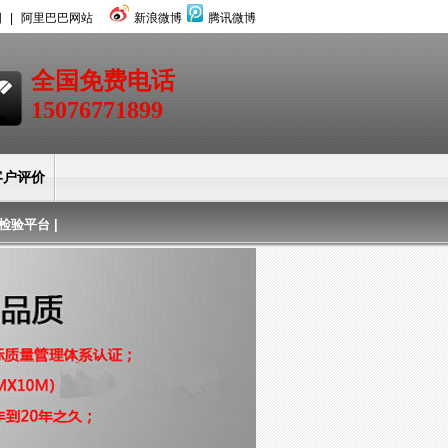
图
|
阿里巴巴网站
新浪微博
腾讯微博
全国免费电话
15076771899
客户评价
检验平台
|