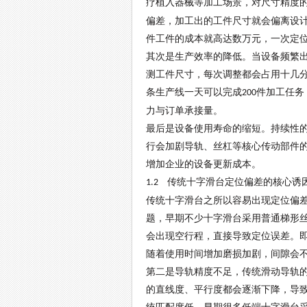
疗植入器械等加工场景，对尺寸精度
偏差，加工出的工件尺寸就会偏离设
件工件的成本就高达数万元，一次定
其次是生产效率的降低。当设备频繁
测工件尺寸，每次调整都会占用十几
条生产线一天可以完成
件加工任务
200
力与订单承接量。
最后是设备使用寿命的缩短。持续性
行会加剧导轨、丝杠等核心传动部件
增加企业的设备更新成本。
传统十字滑台定位偏差的核心诱
1.2
传统十字滑台之所以容易出现定位偏
题，早期不少十字滑台采用普通梯形
会出现空行程，直接导致定位误差。
随着使用时间增加磨损加剧，间隙会
第二是导轨精度不足，传统滑动导轨
的直线度、平行度都会逐渐下降，导