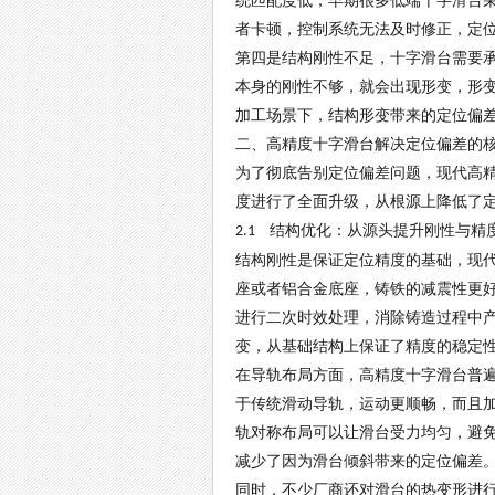
统匹配度低，早期很多低端十字滑台
者卡顿，控制系统无法及时修正，定
第四是结构刚性不足，十字滑台需要
本身的刚性不够，就会出现形变，形
加工场景下，结构形变带来的定位偏
二、高精度十字滑台解决定位偏差的
为了彻底告别定位偏差问题，现代高
度进行了全面升级，从根源上降低了
结构优化：从源头提升刚性与精
2.1
结构刚性是保证定位精度的基础，现
座或者铝合金底座，铸铁的减震性更
进行二次时效处理，消除铸造过程中
变，从基础结构上保证了精度的稳定
在导轨布局方面，高精度十字滑台普
于传统滑动导轨，运动更顺畅，而且
轨对称布局可以让滑台受力均匀，避
减少了因为滑台倾斜带来的定位偏差
同时，不少厂商还对滑台的热变形进