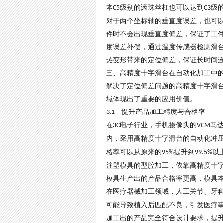
本
级别的滚珠丝杠也可以达到
级
C5
C3
对于两个坐标轴的垂直度误差，也可
件时不会出现垂直度偏差，保证了工
度误差补偿，通过温度传感器检测滑
热变形带来的定位偏差，保证长时间
三、高精度十字滑台在自动化加工中
解决了定位偏差问题的高精度十字滑
域体现出了重要的应用价值。
提升产品加工精度与合格率
3.1
在
电子行业，手机摄像头的
马
3C
VCM
内，采用高精度十字滑台的自动化冲
格率可以从原来的
提升到
以
95%
99.5%
注塑模具的型腔加工，依靠高精度十
模具生产出的产品合格率更高，模具
在医疗器械加工领域，人工关节、牙
可能导致植入后匹配不良，引发医疗
加工出的产品完全符合设计要求，提