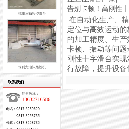
告别卡顿！高刚性
杭州三轴数控滑台
在自动化生产、精
定位与高效运动的
的加工精度、生产
卡顿、振动等问题
刚性十字滑台实现
行故障，提升设备
保利龙泡沫雕铣机
联系我们
销售热线：
18632716586
电话：0317-8250620
0317-8258735
传真：0317-8258735