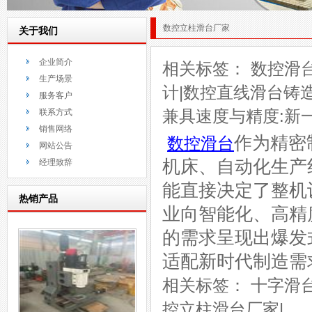
数控立柱滑台厂家
关于我们
企业简介
相关标签：
数控滑
生产场景
计
|
数控直线滑台铸
服务客户
兼具速度与精度:新
联系方式
销售网络
作为精密
数控滑台
网站公告
机床、自动化生产
经理致辞
能直接决定了整机
热销产品
业向智能化、高精
的需求呈现出爆发
适配新时代制造需
相关标签：
十字滑
控立柱滑台厂家
|