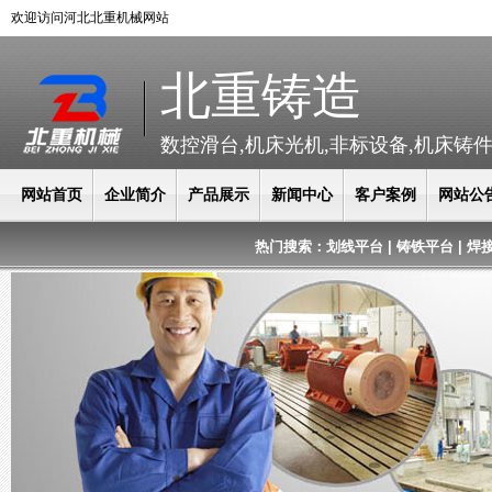
欢迎访问河北北重机械网站
北重铸造
数控滑台,机床光机,非标设备,机床铸
网站首页
企业简介
产品展示
新闻中心
客户案例
网站公
热门搜索：
划线平台
|
铸铁平台
|
焊