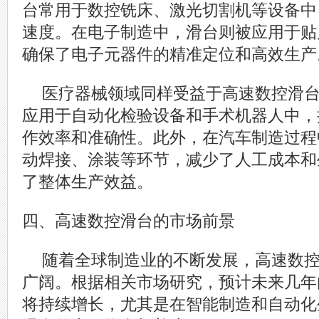
台常用于数控铣床、激光切割机等设备中
速度。在电子制造中，滑台则被应用于贴
确保了电子元器件的精准定位和高效生产
医疗器械领域同样受益于高速数控滑
应用于自动化检验设备和手术机器人中，
作效率和准确性。此外，在汽车制造过程
动焊接、涂装等环节，减少了人工成本和
了整体生产效益。
四、高速数控滑台的市场前景
随着全球制造业的不断发展，高速数
广阔。根据相关市场研究，预计未来几年
将持续增长，尤其是在智能制造和自动化