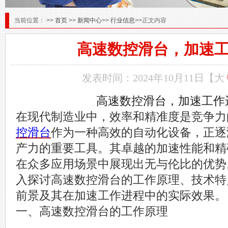
当前位置： >>
首页
>>
新闻中心
>>
行业信息
>>正文内容
高速数控滑台，加速
发表时间：2024年10月11日【
大
高速数控滑台，加速工
在现代制造业中，效率和精准度是竞争力
控滑台
作为一种高效的自动化设备，正逐
产力的重要工具。其卓越的加速性能和精
在众多应用场景中展现出无与伦比的优势
入探讨高速数控滑台的工作原理、技术特
前景及其在加速工作进程中的实际效果。
一、高速数控滑台的工作原理