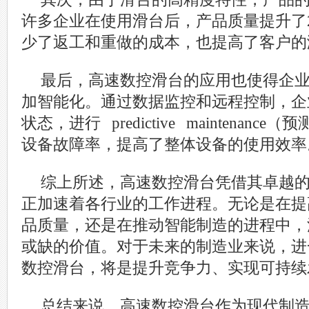
许多企业在使用滑台后，产品质量提升了
少了返工和重做的成本，也提高了客户的
最后，高速数控滑台的应用也使得企
加智能化。通过数据监控和远程控制，企
状态，进行
predictive maintena
设备故障率，提高了整体设备的使用效率
综上所述，高速数控滑台凭借其卓越
正加速着各行业的工作进程。无论是在提
品质量，还是在推动智能制造的进程中，
或缺的价值。对于未来的制造业来说，进
数控滑台，将是提升竞争力、实现可持续
总结来说，高速数控滑台作为现代制