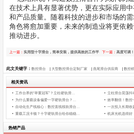
在技术上具有显著优势，更在实际应用中
和产品质量。随着科技的进步和市场的需
角色将愈加重要，未来的制造业将更依赖
推动进步。
上一篇：
实用型十字滑台，简单安装，提供高效的工作平
下一篇：
高度可调
台
间！
此文关键字：
数控滑台
|
大型数控滑台定制厂家
|
燕尾滑台供应商
|
数控
相关资讯
工作台界的“举重冠军”？立柱硬轨滑…
立柱滑台晃荡抖
为什么重载设备偏爱一字硬轨滑台？…
效率翻倍！数控
自动化生产线核心：数控直线线轨滑台…
一次投入长期收
重载工况卡顿？十字硬轨滑台给你稳稳…
机床光机选得好
热销产品