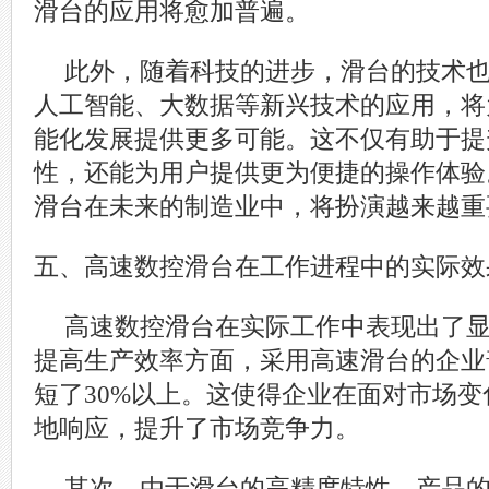
滑台的应用将愈加普遍。
此外，随着科技的进步，滑台的技术
人工智能、大数据等新兴技术的应用，将
能化发展提供更多可能。这不仅有助于提
性，还能为用户提供更为便捷的操作体验
滑台在未来的制造业中，将扮演越来越重
五、高速数控滑台在工作进程中的实际效
高速数控滑台在实际工作中表现出了
提高生产效率方面，采用高速滑台的企业
短了
30%以上。这使得企业在面对市场
地响应，提升了市场竞争力。
其次，由于滑台的高精度特性，产品