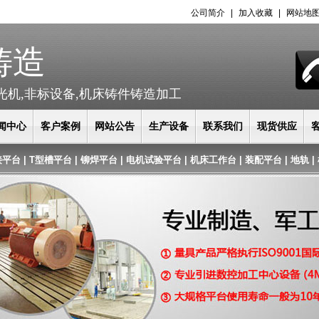
公司简介
|
加入收藏
|
网站地
铸造
光机,非标设备,机床铸件铸造加工
闻中心
客户案例
网站公告
生产设备
联系我们
现货供应
接平台
|
T型槽平台
|
铆焊平台
|
电机试验平台
|
机床工作台
|
装配平台
|
地轨
|