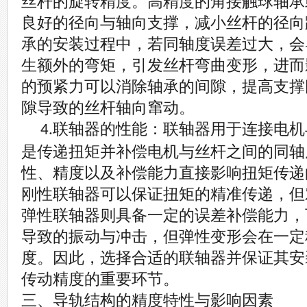
丝杆的旋转精度。高精度的角接触球轴承
良好的径向与轴向支撑，减小丝杆的径向
承的安装过程中，若同轴度误差过大，会
生额外的弯矩，引发丝杆弯曲变形，进而
的预紧力可以消除轴承的间隙，提高支撑
隙导致的丝杆轴向窜动。
联轴器的性能：联轴器用于连接电机
4.
是传递扭矩并补偿电机与丝杆之间的同轴
性、精度以及补偿能力直接影响扭矩传递
刚性联轴器可以保证扭矩的精准传递，但
弹性联轴器则具备一定的误差补偿能力，
导致的振动与冲击，但弹性变形会在一定
度。因此，选择合适的联轴器并保证其安
传动精度的重要环节。
三、导轨结构的精度特性与影响因素