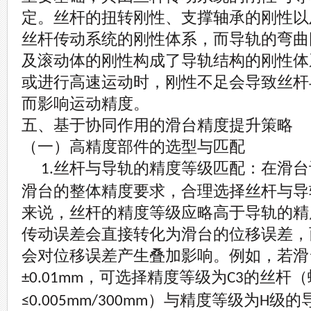
定。丝杆的扭转刚性、支撑轴承的刚性以
丝杆传动系统的刚性体系，而导轨的弯曲
及滚动体的刚性构成了导轨结构的刚性体
或进行高速运动时，刚性不足会导致丝杆
而影响运动精度。
五、基于协同作用的滑台精度提升策略
（一）高精度部件的选型与匹配
丝杆与导轨的精度等级匹配：在滑台
1.
滑台的整体精度要求，合理选择丝杆与导
来说，丝杆的精度等级应略高于导轨的精
传动误差会直接转化为滑台的位移误差，
会对位移误差产生叠加影响。例如，若滑
，可选择精度等级为
的丝杆（
±0.01mm
C3
）与精度等级为
级的
≤0.005mm/300mm
H