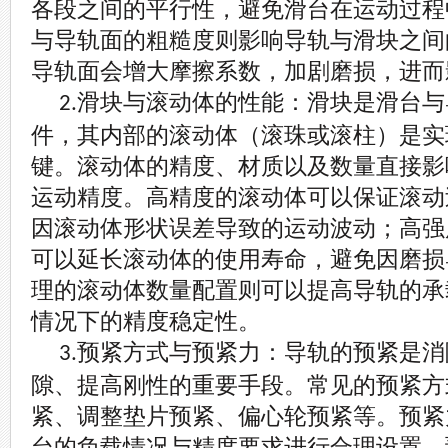
各段之间的平行性，避免滑台在运动过程
与导轨面的粗糙度则影响导轨与滑块之间
导轨面会增大摩擦系数，加剧磨损，进而
滑块与滚动体的性能：滑块是滑台与
2.
件，其内部的滚动体（滚珠或滚柱）是实
键。滚动体的精度、材质以及数量直接影
运动精度。高精度的滚动体可以保证滚动
因滚动体形状误差导致的运动波动；高强
可以延长滚动体的使用寿命，避免因磨损
理的滚动体数量配置则可以提高导轨的承
情况下的精度稳定性。
预紧方式与预紧力：导轨的预紧是消
3.
隙、提高刚性的重要手段。常见的预紧方
紧、调整垫片预紧、偏心轮预紧等。预紧
台的负载情况与精度要求进行合理设置，