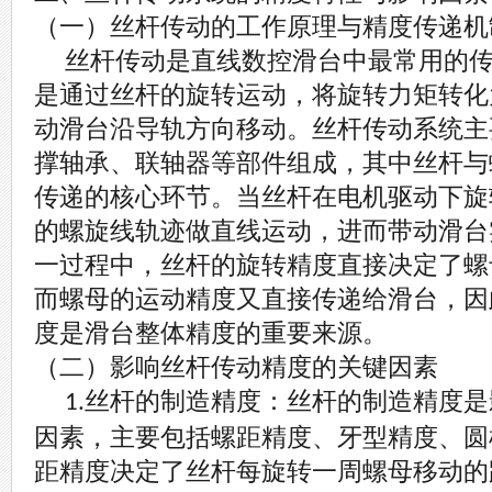
（一）丝杆传动的工作原理与精度传递机
丝杆传动是直线数控滑台中最常用的
是通过丝杆的旋转运动，将旋转力矩转化
动滑台沿导轨方向移动。丝杆传动系统主
撑轴承、联轴器等部件组成，其中丝杆与
传递的核心环节。当丝杆在电机驱动下旋
的螺旋线轨迹做直线运动，进而带动滑台
一过程中，丝杆的旋转精度直接决定了螺
而螺母的运动精度又直接传递给滑台，因
度是滑台整体精度的重要来源。
（二）影响丝杆传动精度的关键因素
丝杆的制造精度：丝杆的制造精度是
1.
因素，主要包括螺距精度、牙型精度、圆
距精度决定了丝杆每旋转一周螺母移动的