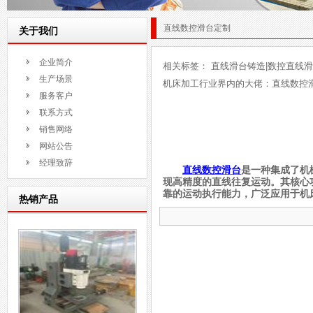
直线数控滑台定制
关于我们
企业简介
相关标签：
直线滑台铸造
|
数控直线滑
生产场景
机床加工行业界内的大佬：直线数控
服务客户
联系方式
销售网络
网站公告
经理致辞
直线数控滑台
是一种集成了机
现高精度的直线往复运动。其核心
靠的运动执行能力，广泛应用于机
热销产品